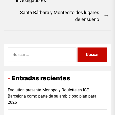
Previous
investigadores
entradas
post:
Santa Bárbara y Montecito dos lugares
Ne
de ensueño
pos
Buscar:
Entradas recientes
Evolution presenta Monopoly Roulette en ICE
Barcelona como parte de su ambicioso plan para
2026