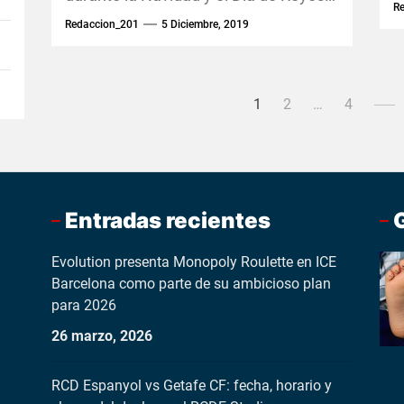
q
R
se brinde un obsequio a alguien
Redaccion_201
5 Diciembre, 2019
especial....
Paginación
1
2
…
4
de
entradas
Entradas recientes
Evolution presenta Monopoly Roulette en ICE
Barcelona como parte de su ambicioso plan
para 2026
26 marzo, 2026
RCD Espanyol vs Getafe CF: fecha, horario y