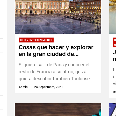
OCIO Y ENTRETENIMIENTO
C
O
Cosas que hacer y explorar
J
en la gran ciudad de
n
Toulouse
Si quiere salir de París y conocer el
d
L
resto de Francia a su ritmo, quizá
u
quiera descubrir también Toulouse.
v
Se trata de una gran ciudad...
Admin
24 Septiembre, 2021
i
R
s