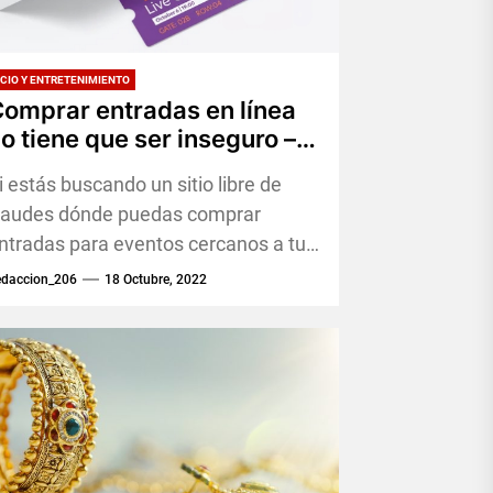
CIO Y ENTRETENIMIENTO
omprar entradas en línea
o tiene que ser inseguro –
Te enseñamos cómo hacerlo
i estás buscando un sitio libre de
raudes dónde puedas comprar
ntradas para eventos cercanos a tu
ocalidad, no dejes que otros sitios
edaccion_206
18 Octubre, 2022
ngañosos se...