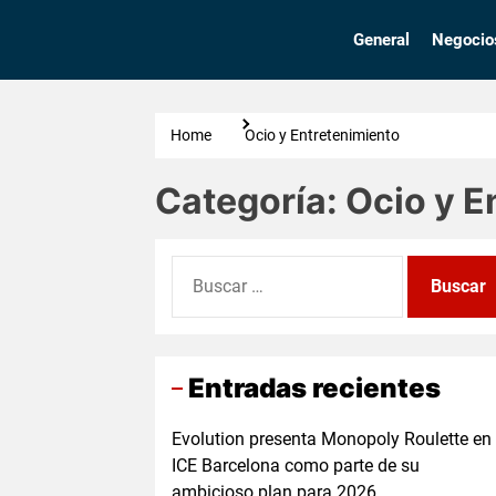
Skip
to
General
Negocio
the
content
Home
Ocio y Entretenimiento
Categoría:
Ocio y E
Buscar:
Entradas recientes
Evolution presenta Monopoly Roulette en
ICE Barcelona como parte de su
ambicioso plan para 2026