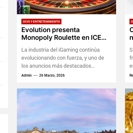
OCIO Y ENTRETENIMIENTO
O
Evolution presenta
C
Monopoly Roulette en ICE
n
Barcelona como parte de su
La industria del iGaming continúa
S
ambicioso plan para 2026
evolucionando con fuerza, y uno de
f
los anuncios más destacados
e
recientes proviene de Evolution, líder
l
Admin
26 Marzo, 2026
R
global en soluciones de casino...
e