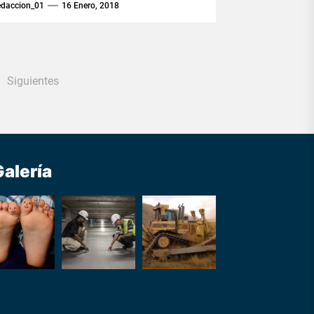
ue desde que el jugador empieza...
edaccion_01
16 Enero, 2018
Siguientes
Galería