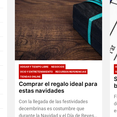
HOGAR Y TIEMPO LIBRE
NEGOCIOS
H
OCIO Y ENTRETENIMIENTO
RECURSOS REFERENCIAS
S
TIENDAS ONLINE
S
Comprar el regalo ideal para
b
estas navidades
F
Con la llegada de las festividades
d
decembrinas es costumbre que
e
durante la Navidad y el Día de Reyes