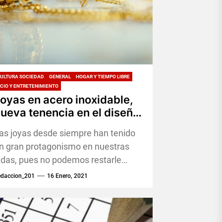
ULTURA SOCIEDAD
GENERAL
HOGAR Y TIEMPO LIBRE
CIO Y ENTRETENIMIENTO
oyas en acero inoxidable,
ueva tenencia en el diseño
e joyas
as joyas desde siempre han tenido
n gran protagonismo en nuestras
idas, pues no podemos restarle
mportancia al hecho de que todos
edaccion_201
16 Enero, 2021
olemos usar joyería,...