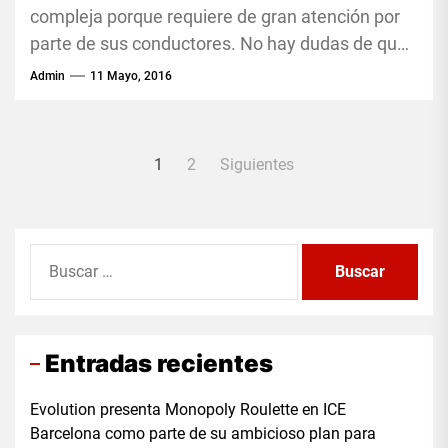
compleja porque requiere de gran atención por
parte de sus conductores. No hay dudas de que
tener un...
Admin
11 Mayo, 2016
Paginación
1
2
Siguientes
de
entradas
Buscar:
Entradas recientes
Evolution presenta Monopoly Roulette en ICE
Barcelona como parte de su ambicioso plan para