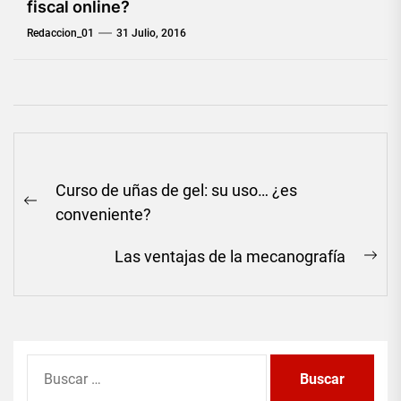
fiscal online?
Redaccion_01
31 Julio, 2016
Navegación
Curso de uñas de gel: su uso… ¿es
de
Previous
conveniente?
entradas
post:
Las ventajas de la mecanografía
Ne
pos
Buscar: