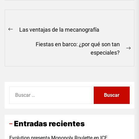
Navegación
Las ventajas de la mecanografía
de
Previous
entradas
post:
Fiestas en barco: ¿por qué son tan
Ne
especiales?
pos
Buscar:
Entradas recientes
Evolution presenta Monopoly Roulette en ICE