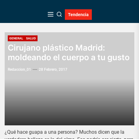
Skip
to
Tendencia
the
content
GENERAL
SALUD
Cirujano plástico Madrid:
moldeando el cuerpo a tu gusto
Redaccion_01
28 Febrero, 2017
¿Qué hace guapa a una persona? Muchos dicen que la