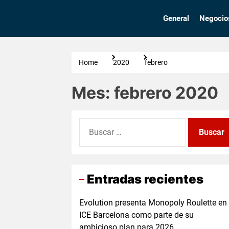
Skip
to
General
Negocio
the
content
Home
2020
febrero
Mes:
febrero 2020
Buscar:
Entradas recientes
Evolution presenta Monopoly Roulette en
ICE Barcelona como parte de su
ambicioso plan para 2026