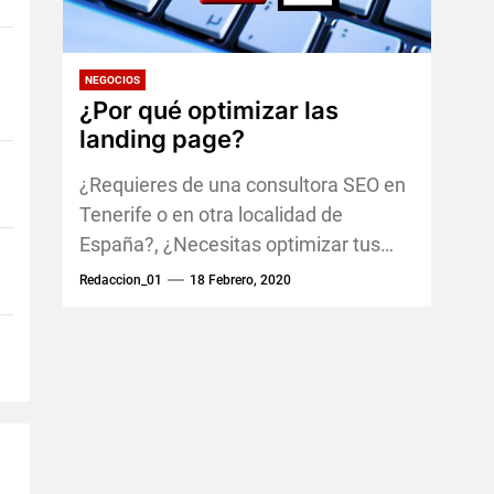
NEGOCIOS
¿Por qué optimizar las
landing page?
¿Requieres de una consultora SEO en
Tenerife o en otra localidad de
España?, ¿Necesitas optimizar tus
landing page y no sabes hacerlo?
Redaccion_01
18 Febrero, 2020
Contar con una...