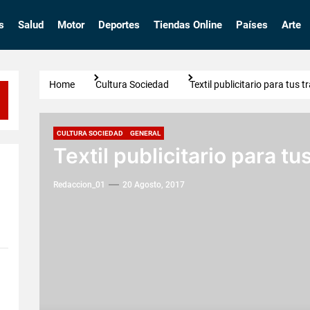
s
Salud
Motor
Deportes
Tiendas Online
Países
Arte
Home
Cultura Sociedad
Textil publicitario para tus 
CULTURA SOCIEDAD
GENERAL
Textil publicitario para t
Redaccion_01
20 Agosto, 2017