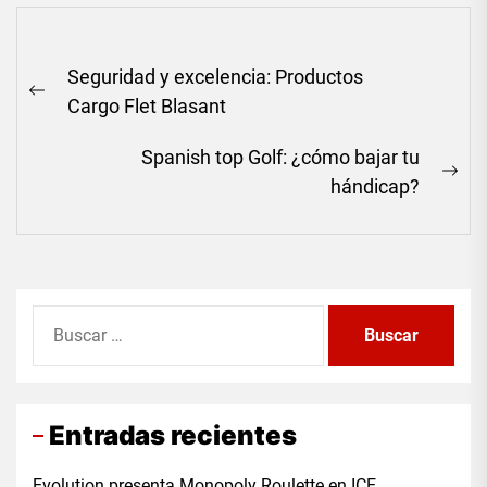
Navegación
Seguridad y excelencia: Productos
de
Previous
Cargo Flet Blasant
entradas
post:
Spanish top Golf: ¿cómo bajar tu
Ne
hándicap?
pos
Buscar:
Entradas recientes
Evolution presenta Monopoly Roulette en ICE