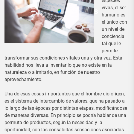
Invertir con Finmarkfx:
especies
vivas, el ser
familiarizándose con las
humano es
opciones binarias
el único con
un nivel de
Admin
26 Diciembre, 2017
conciencia
tal que le
permite
transformar sus condiciones vitales una y otra vez. Esta
habilidad nos lleva a inventar lo que no existe en la
naturaleza o a imitarlo, en función de nuestro
aprovechamiento.
Una de esas cosas importantes que el hombre dio origen,
es el sistema de intercambio de valores, que ha pasado a
lo largo de las épocas por distintas etapas, modificándose
de maneras diversas. En principio se podría hablar de una
permuta de productos, según la necesidad y la
oportunidad, con las consabidas sensaciones asociadas