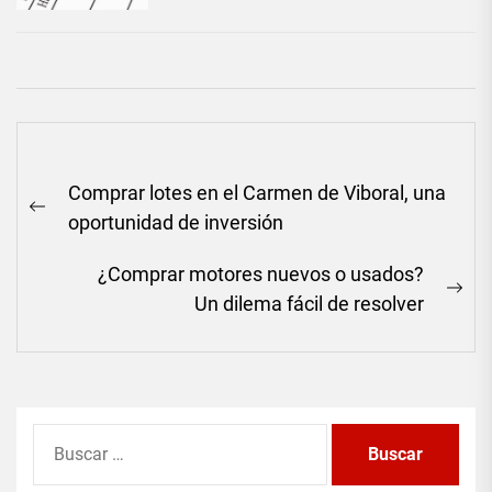
Navegación
Comprar lotes en el Carmen de Viboral, una
de
Previous
oportunidad de inversión
entradas
post:
¿Comprar motores nuevos o usados?
Ne
Un dilema fácil de resolver
pos
Buscar: