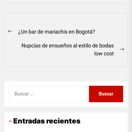
Navegación
¿Un bar de mariachis en Bogotá?
de
Previous
entradas
post:
Nupcias de ensueños al estilo de bodas
Ne
low cost
pos
Buscar:
Entradas recientes