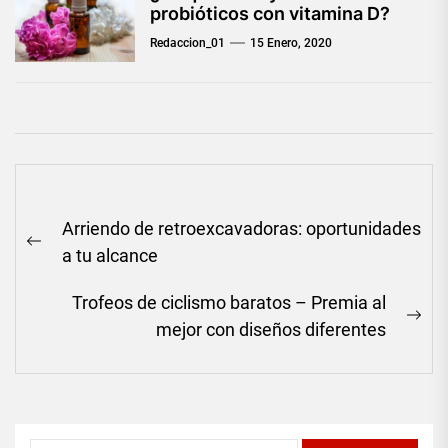
probióticos con vitamina D?
Redaccion_01
15 Enero, 2020
Navegación
Arriendo de retroexcavadoras: oportunidades
de
Previous
a tu alcance
entradas
post:
Trofeos de ciclismo baratos – Premia al
Ne
mejor con diseños diferentes
pos