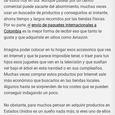
Envío de paquetes
de todos hoy en día. Aunque pasear por un centro
comercial puede sacarte del aburrimiento, muchas veces
internacionales a Colombia: sin
usar un buscador de productos y conseguirlos al instante,
pérdidas de tiempo
ahorra tiempo y largos recorridos por las tiendas físicas.
Por su parte, el
envío de paquetes internacionales a
Redaccion_01
14 Octubre, 2019
Colombia
es la mejor forma de recibir eso que tanto te
gusta y que adquiriste en sitios como Amazon.
Imagina poder colocar en tu hogar esos accesorios que ves
en Internet y que te parece imposible tener, o traer para tus
hijos esos juguetes que ven en la televisión y que sueñan
ver bajo el árbol en esta navidad o en sus cumpleaños.
Muchas veces comprar estos productos por Internet sale
más económico que buscarlos en las tiendas locales.
Algunos hasta se sorprenden de los costes que se pueden
conseguir indagando un poco.
No obstante, para muchos pensar en adquirir productos en
Estados Unidos es un sueño nada más; si eres uno de ellos