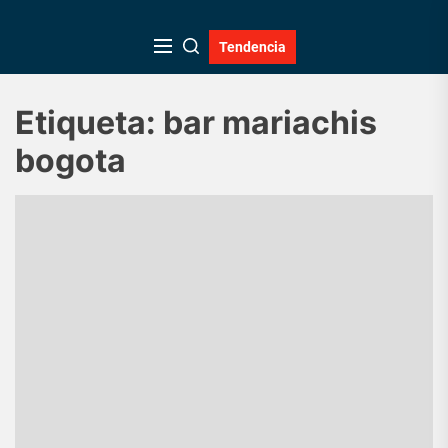
Skip
to
Tendencia
the
content
Etiqueta:
bar mariachis
bogota